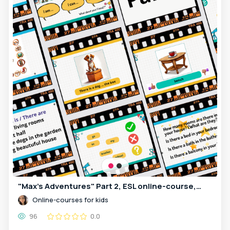
"Max's Adventures" Part 2, ESL online-course, 24 lessons for kids 6-11y.o.
Online-courses for kids
96
0.0