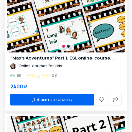
"Max's Adventures" Part 1, ESL online-course, 24 lessons for kids 6-11y.o.
Online-courses for kids
95
0.0
2400 ₽
Добавить в корзину