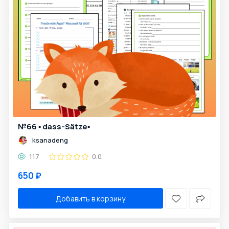
№66 ▪️ dass-Sätze▪️
ksanadeng
117
0.0
650 ₽
Добавить в корзину