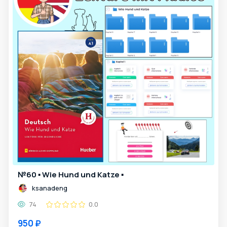
№60 ▪️ Wie Hund und Katze ▪️
ksanadeng
74
0.0
950 ₽