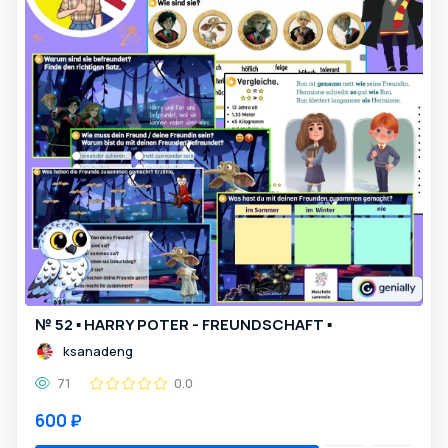
№ 52 ▪️ HARRY POTER - FREUNDSCHAFT ▪️
ksanadeng
71
0.0
600 ₽