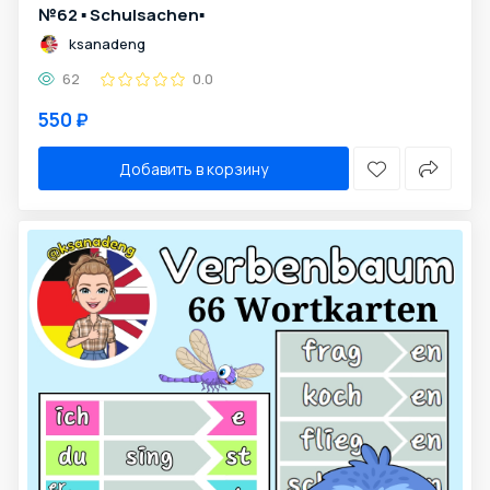
№62 ▪️ Schulsachen▪️
ksanadeng
62
0.0
550 ₽
Добавить в корзину