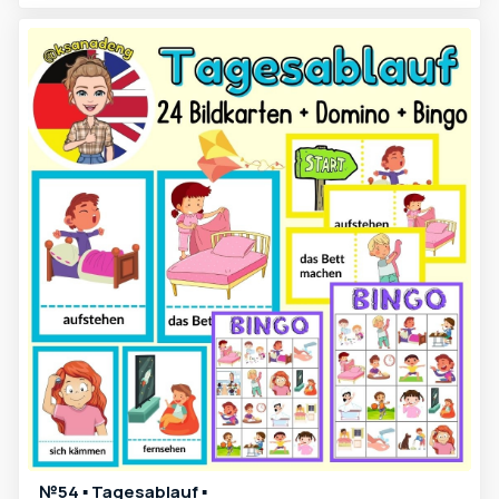
№54 ▪️ Tagesablauf ▪️