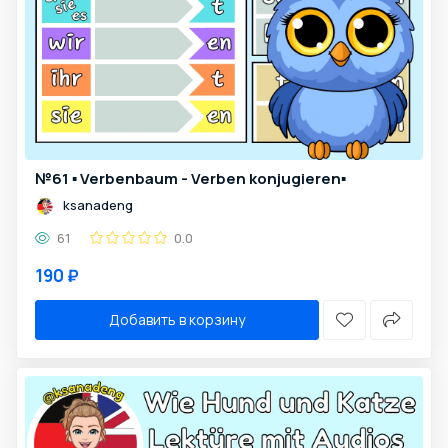
№61 ▪️ Verbenbaum - Verben konjugieren▪️
ksanadeng
61
0.0
190 ₽
Добавить в корзину