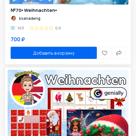
№70▪️ Weihnachten▪️
ksanadeng
163
0.0
700 ₽
Добавить в корзину