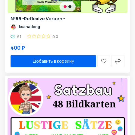
№59 ▪️Reflexive Verben ▪️
ksanadeng
61
0.0
400 ₽
Добавить в корзину