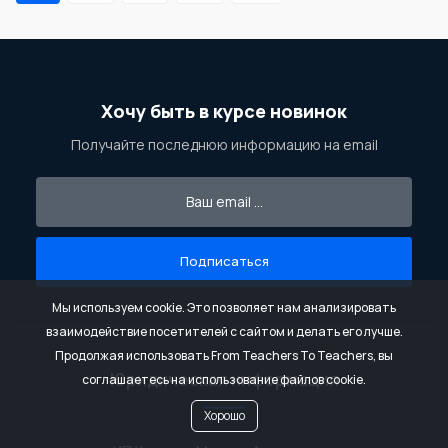
Хочу быть в курсе новинок
Получайте последнюю информацию на email
Подписаться
Мы используем cookie. Это позволяет нам анализировать
взаимодействие посетителей с сайтом и делать его лучше.
Продолжая использовать From Teachers To Teachers, вы
Юридическая информация
соглашаетесь на использование файлов cookie.
Хорошо