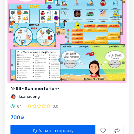
№63 ▪️ Sommerferien▪️
ksanadeng
64
0.0
700 ₽
Добавить в корзину