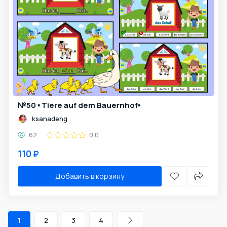
№50 ▪️ Tiere auf dem Bauernhof▪️
ksanadeng
62
0.0
110 ₽
Добавить в корзину
1
2
3
4