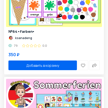
№64 ▪️ Farben▪️
ksanadeng
79
0.0
350 ₽
Добавить в корзину