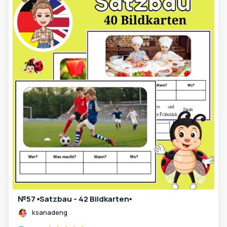
№57 ▪️Satzbau - 42 Bildkarten▪️
ksanadeng