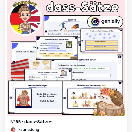
№65 ▪️ dass-Sätze▪️
ksanadeng