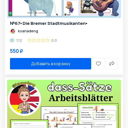
№67▪️ Die Bremer Stadtmusikanten▪️
ksanadeng
112
0.0
550 ₽
Добавить в корзину