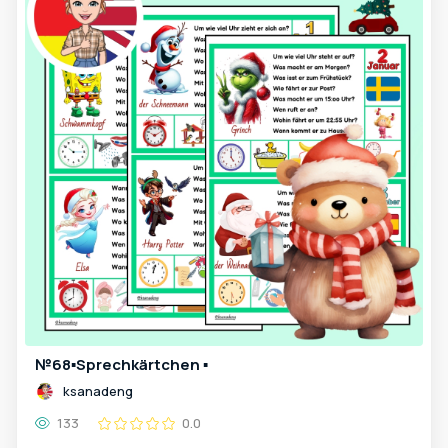
№68▪️Sprechkärtchen ▪️
ksanadeng
133
0.0