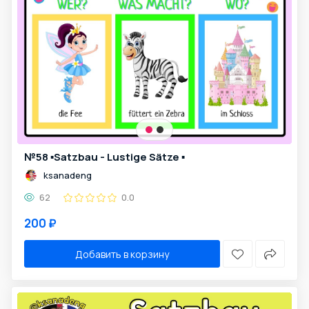
№58 ▪️Satzbau - Lustige Sätze ▪️
ksanadeng
62
0.0
200 ₽
Добавить в корзину