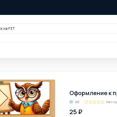
к на F3T
Оформление к п
60
Нет о
25 ₽