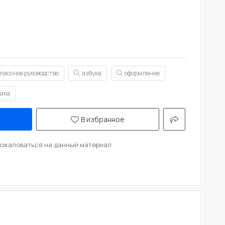
лассное руководство
азбука
оформление
лака
В избранное
ожаловаться на данный материал