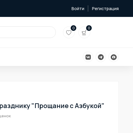
Войти
Регистрация
0
0
разднику "Прощание с Азбукой"
ценок