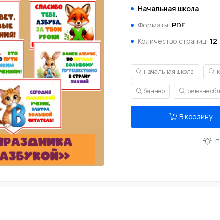
Начальная школа
Форматы:
PDF
Количество страниц:
12
начальная школа
к
баннер
речевые об
В корзину
П