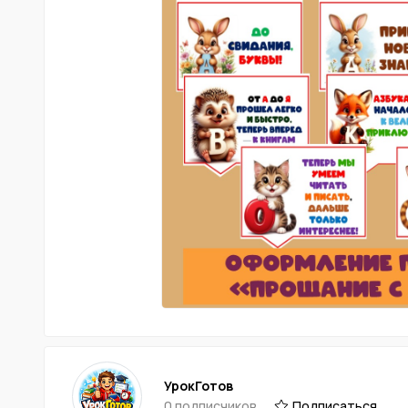
УрокГотов
0 подписчиков
Подписаться