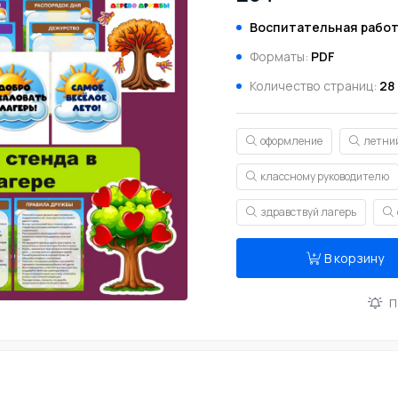
Воспитательная рабо
Форматы:
PDF
Количество страниц:
28
оформление
летни
классному руководителю
здравствуй лагерь
В корзину
П