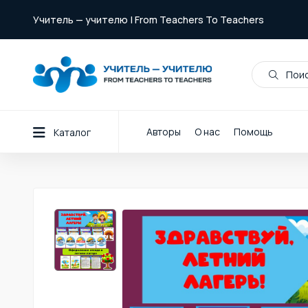
Учитель — учителю | From Teachers To Teachers
Поис
Авторы
О нас
Помощь
Каталог