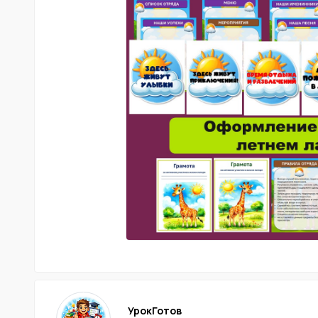
УрокГотов