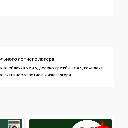
ольного летнего лагеря
вые облачка 5 х А4, дерево дружбы 1 х А4, комплект
а активное участие в жизни лагеря.