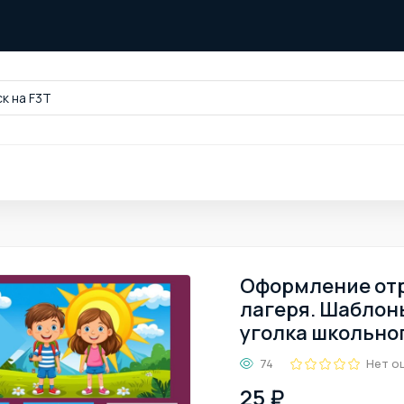
к на F3T
Оформление отр
лагеря. Шаблон
уголка школьног
74
Нет о
25 ₽