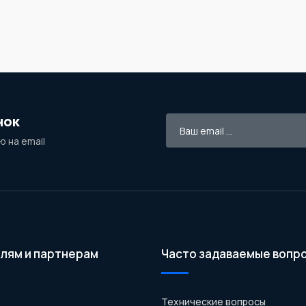
нок
 на email
лям и партнерам
Часто задаваемые вопр
Технические вопросы