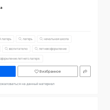
та
й лагерь
лагерь
начальная школа
воспитателю
летнее оформление
оформление летнего лагеря.
В избранное
ожаловаться на данный материал