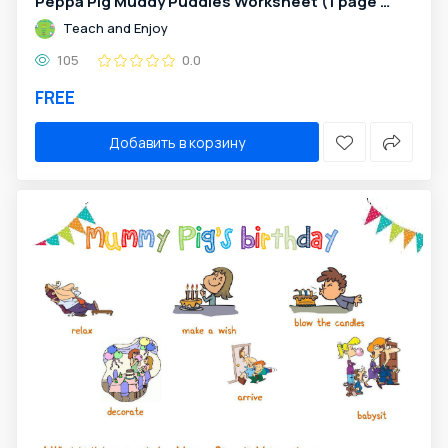
Peppa Pig Muddy Puddles Worksheet (1 page - sample)
Teach and Enjoy
105
0.0
FREE
Добавить в корзину