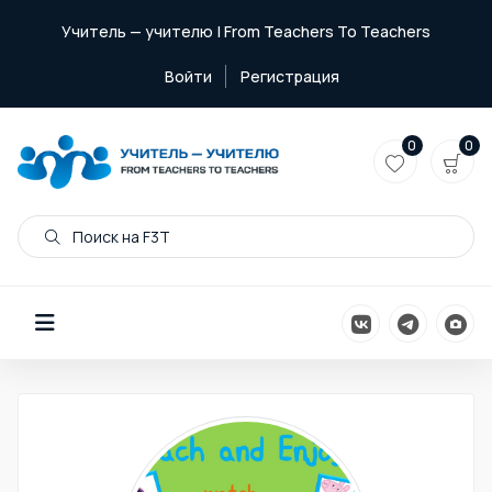
Учитель — учителю | From Teachers To Teachers
Войти
Регистрация
0
0
Поиск на F3T