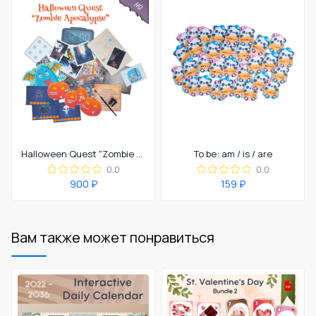
Halloween Quest "Zombie Apocalypse"
To be: am / is / are
0.0
0.0
900 ₽
159 ₽
Вам также может понравиться