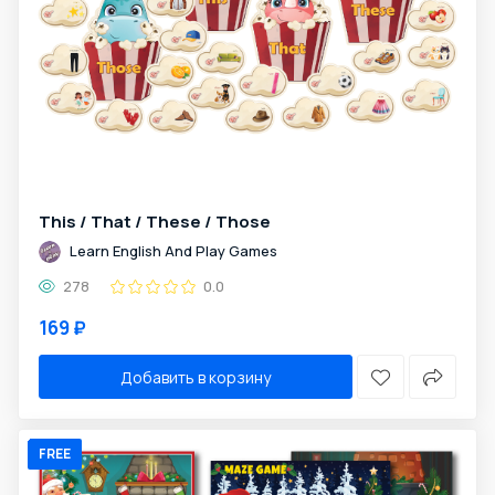
This / That / These / Those
Learn English And Play Games
278
0.0
169 ₽
Добавить в корзину
FREE