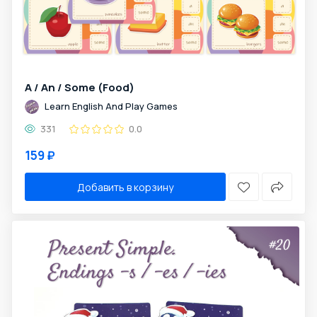
A / An / Some (Food)
Learn English And Play Games
331
0.0
159 ₽
Добавить в корзину