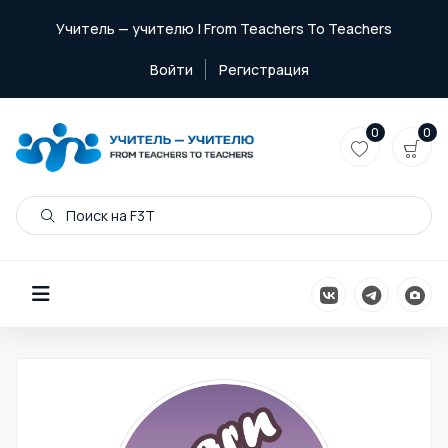
Учитель — учителю | From Teachers To Teachers
Войти
Регистрация
0
0
Поиск на F3T