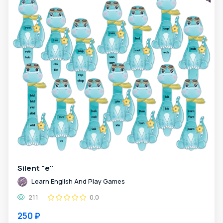
Silent "e"
Learn English And Play Games
211
0.0
250 ₽