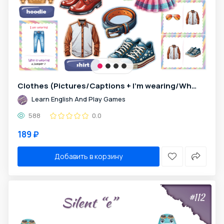
Clothes (Pictures/Captions + I'm wearing/Who's wearing + Dominoes)
Learn English And Play Games
588
0.0
189 ₽
Добавить в корзину