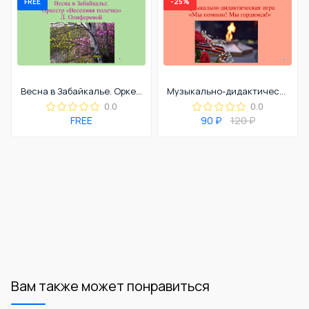
FREE
-25%
Весна в Забайкалье. Оркестр Весенняя полечка Л. Олиферовой".
Музыкально-дидактическая игра "Мы помним! Мы гордимся!"
0.0
0.0
FREE
90 ₽
120 ₽
Вам также может понравиться