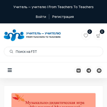
Учитель — учителю | From Teachers To Teachers
Войти
Регистрация
0
0
Поиск на F3T