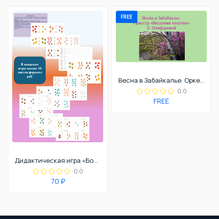
FREE
Весна в Забайкалье. Оркестр Весенняя полечка Л. Олиферовой".
0.0
FREE
Дидактическая игра «Больше, меньше, равно».
0.0
70 ₽