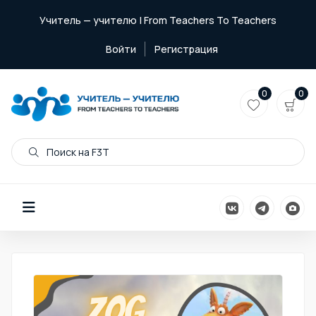
Учитель — учителю | From Teachers To Teachers
Войти
Регистрация
0
0
Поиск на F3T