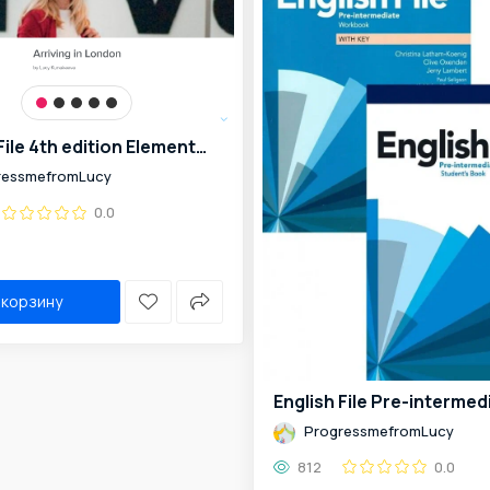
English File 4th edition Elementary Practical English Episode 1
ressmefromLucy
0.0
 корзину
ProgressmefromLucy
812
0.0