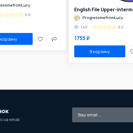
ressmefromLucy
0.0
ProgressmefromLucy
149
0.0
1755 ₽
 корзину
В корзину
нок
 на email