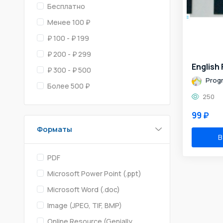
Бесплатно
Менее 100 ₽
₽ 100 - ₽ 199
₽ 200 - ₽ 299
₽ 300 - ₽ 500
Prog
Более 500 ₽
250
99 ₽
Форматы
В
PDF
Microsoft Power Point (.ppt)
Microsoft Word (.doc)
Image (JPEG, TIF, BMP)
Online Resource (Genially,