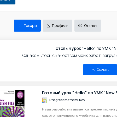
Товары
Профиль
Отзывы
Готовый урок "Hello" по УМК "Ne
Ознакомьтесь с качеством моих работ, загруз
Скачать
Готовый урок "Hello" по УМК "New En
ProgressmefromLucy
Наша разработка является презентацией у
самого популярного учебника для взрослых 