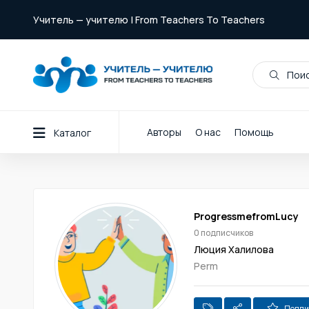
Учитель — учителю | From Teachers To Teachers
Поис
Авторы
О нас
Помощь
Каталог
ProgressmefromLucy
0 подписчиков
Люция Халилова
Perm
Подпи