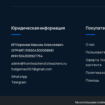
Юридическая информация
Покупате
О нас
ИП Коренев Максим Алексеевич
ОГРНИП 316504300058681
Пользовате
ИНН 504309927754
Оферта. Ус
admin@fromteacherstoteachers.ru
контента
fudgemax007@gmail.com
Политика 
WhatsApp
Помощь
Telegram
Мы используем cooki