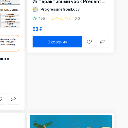
Интерактивный урок Present Continuous and Robin Hood
ProgressmefromLucy
155
0.0
99 ₽
В корзину
Практическая подготовка к ОГЭ по теме "Словообразование существительных"