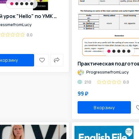
Готовый урок "Hello" по УМК "New English File"
ressmefromLucy
0.0
 корзину
ProgressmefromLucy
210
0.0
99 ₽
В корзину