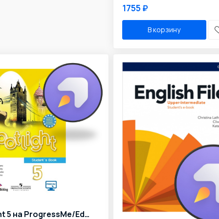
1755 ₽
В корзину
Spotlight 5 на ProgressMe/Edvibe