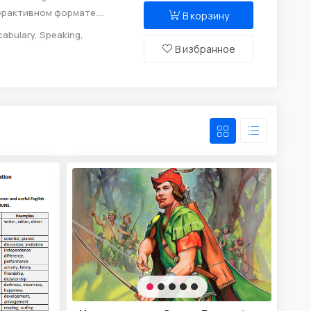
терактивном формате.
В корзину
пражнений, которые
cabulary, Speaking,
и увлекательным.
В избранное