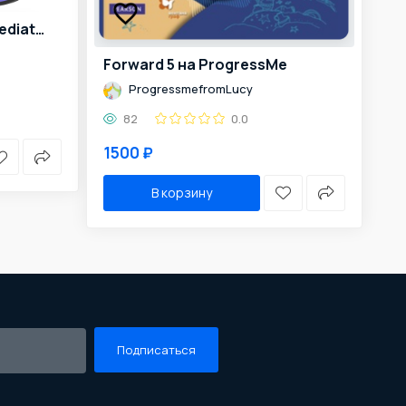
English File Upper-intermediate 4th edition on ProgressMe/Edvibe
Forward 5 на ProgressMe
ProgressmefromLucy
82
0.0
1500 ₽
В корзину
Подписаться