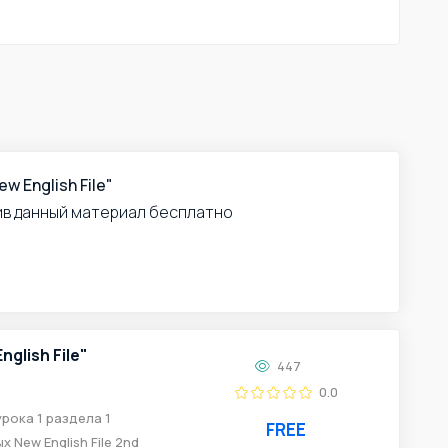
w English File"
ив данный материал бесплатно
glish File"
447
0.0
рока 1 раздела 1
FREE
New English File 2nd