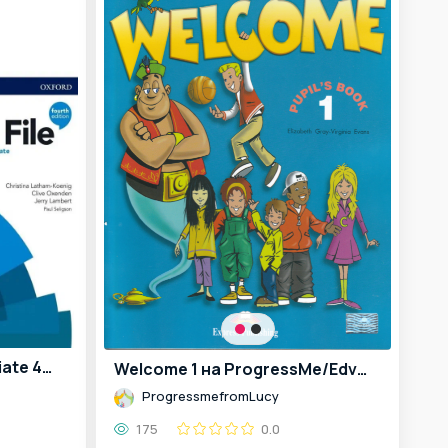
English File Pre-intermediate 4th edition on ProgressMe/Edvibe
Welcome 1 на ProgressMe/Edvibe
ProgressmefromLucy
175
0.0