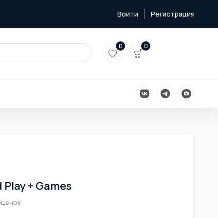
Войти
Регистрация
0
0
 Play + Games
оценок