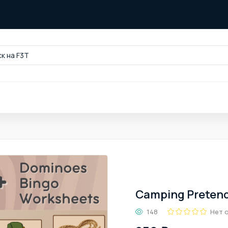
к на F3T
Camping Pretend
148
Нет 