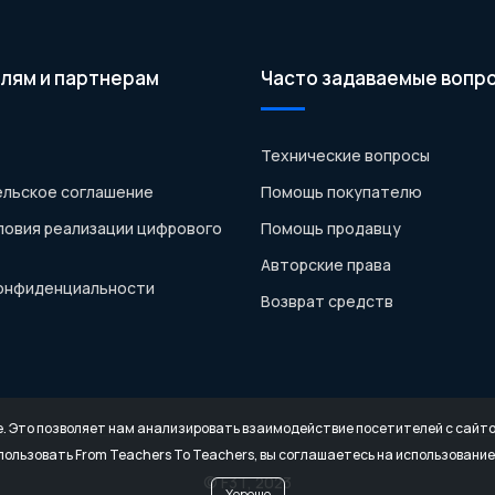
лям и партнерам
Часто задаваемые вопр
Технические вопросы
льское соглашение
Помощь покупателю
ловия реализации цифрового
Помощь продавцу
Авторские права
конфиденциальности
Возврат средств
e. Это позволяет нам анализировать взаимодействие посетителей с сайтом
ользовать From Teachers To Teachers, вы соглашаетесь на использование 
© F3T, 2023
Хорошо