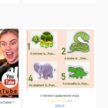
степени сравнения игра
0.0
The anxiety of picking a movie (YouTube) Topics: 1) Film/movie genres 2) Ordering food in, takeout, takeaway
200 ₽