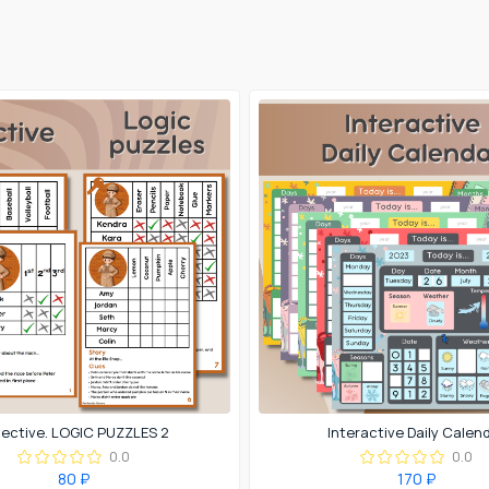
ective. LOGIC PUZZLES 2
Interactive Daily Calen
0.0
0.0
80 ₽
170 ₽