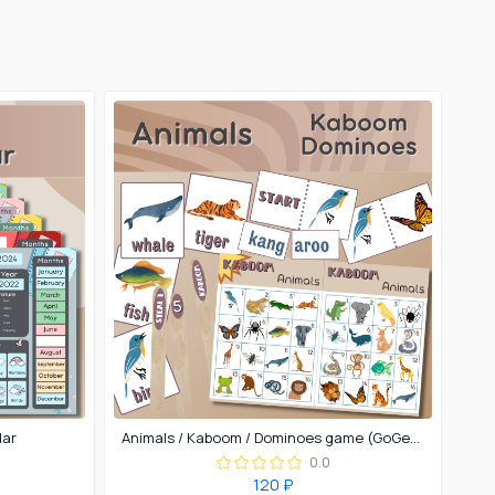
dar
Animals / Kaboom / Dominoes game (GoGetter 1)
0.0
120 ₽