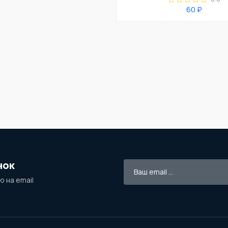
60 ₽
нок
 на email