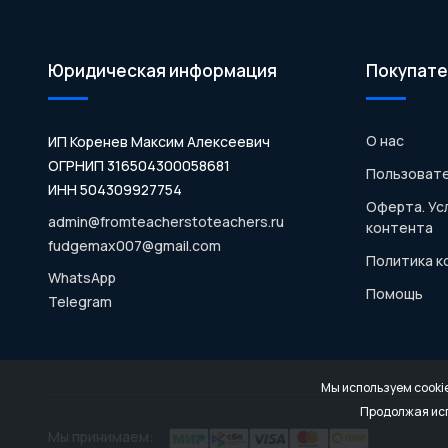
Юридическая информация
Покупате
О нас
ИП Коренев Максим Алексеевич
ОГРНИП 316504300058681
Пользовате
ИНН 504309927754
Оферта. Ус
admin@fromteacherstoteachers.ru
контента
fudgemax007@gmail.com
Политика 
WhatsApp
Помощь
Telegram
Мы используем cooki
Продолжая исп
Мы принимаем: