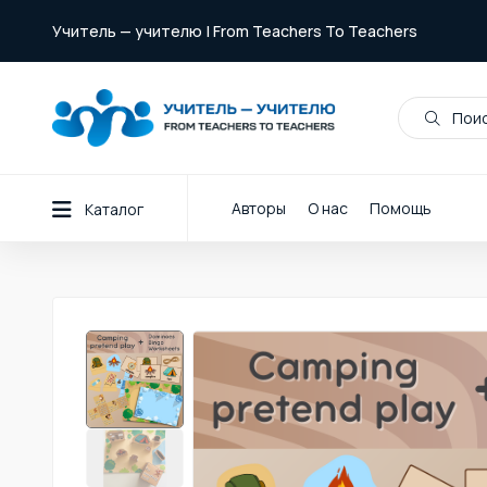
Учитель — учителю | From Teachers To Teachers
Поис
Авторы
О нас
Помощь
Каталог