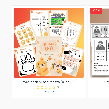
-20%
Workbook All about cats (онлайн)
De
0.0
350 ₽