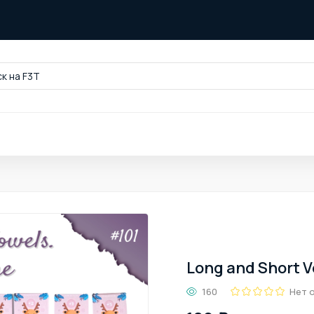
к на F3T
Long and Short V
160
Нет 