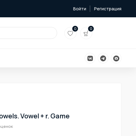
Войти
Регистрация
0
0
owels. Vowel + r. Game
оценок