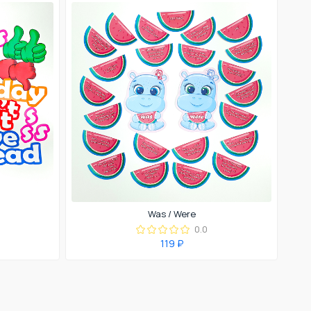
Was / Were
0.0
119 ₽