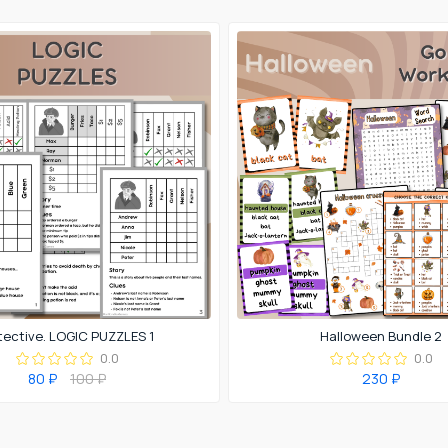
tective. LOGIC PUZZLES 1
Halloween Bundle 2
0.0
0.0
80 ₽
100 ₽
230 ₽