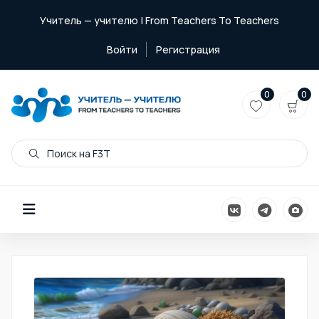
Учитель — учителю | From Teachers To Teachers
Войти
Регистрация
0
0
Поиск на F3T