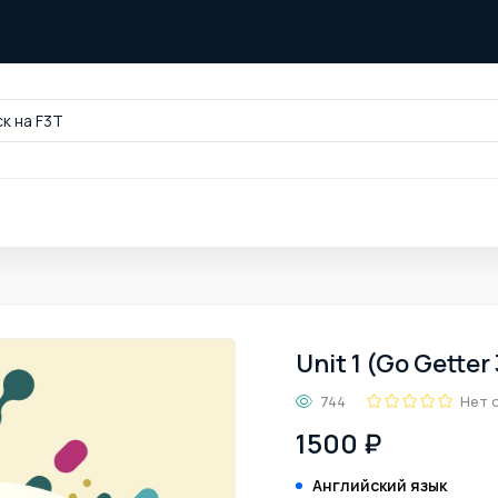
к на F3T
Unit 1 (Go Getter 
744
Нет 
1500 ₽
Английский язык