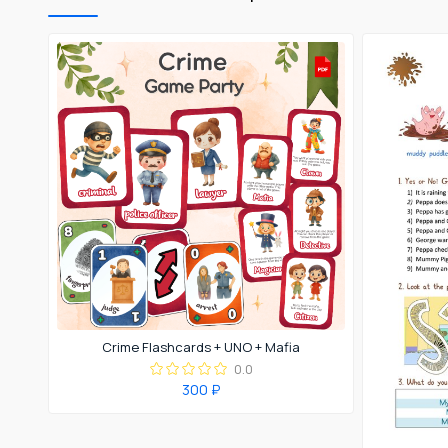
Crime Flashcards + UNO + Mafia
0.0
300 ₽