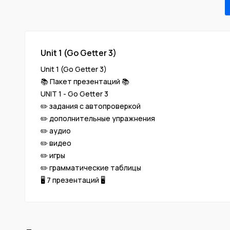
Unit 1 (Go Getter 3)
Unit 1 (Go Getter 3)
📚 Пакет презентаций 📚
UNIT 1 - Go Getter 3
✏️ задания с автопроверкой
✏️ дополнительные упражнения
✏️ аудио
✏️ видео
✏️ игры
✏️ грамматические таблицы
🖥 7 презентаций 🖥