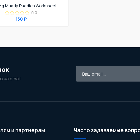
Pig Muddy Puddles Worksheet
0.0
150 ₽
нок
 на email
лям и партнерам
Часто задаваемые вопр