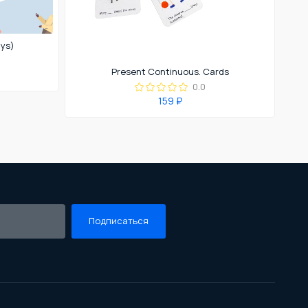
ays)
Present Continuous. Cards
0.0
159 ₽
Подписаться