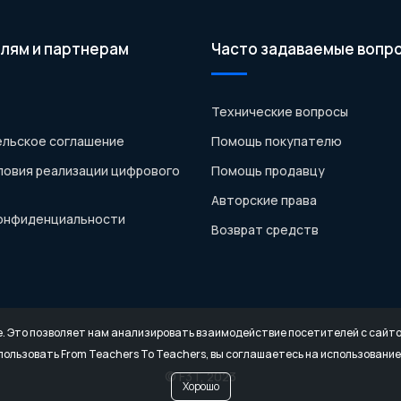
лям и партнерам
Часто задаваемые вопр
Технические вопросы
льское соглашение
Помощь покупателю
ловия реализации цифрового
Помощь продавцу
Авторские права
конфиденциальности
Возврат средств
e. Это позволяет нам анализировать взаимодействие посетителей с сайтом
ользовать From Teachers To Teachers, вы соглашаетесь на использование 
© F3T, 2023
Хорошо