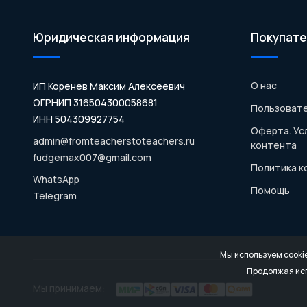
Юридическая информация
Покупате
О нас
ИП Коренев Максим Алексеевич
ОГРНИП 316504300058681
Пользовате
ИНН 504309927754
Оферта. Ус
admin@fromteacherstoteachers.ru
контента
fudgemax007@gmail.com
Политика 
WhatsApp
Помощь
Telegram
Мы используем cooki
Продолжая исп
Мы принимаем: