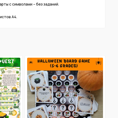
арты с символами – без заданий. ⠀⠀
листов А4. ⠀