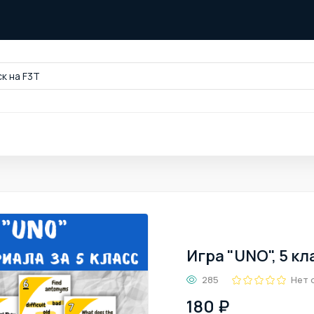
к на F3T
Игра "UNO", 5 кл
285
Нет 
180 ₽