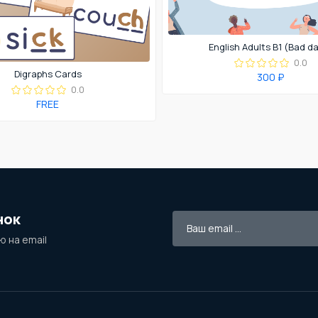
English Adults B1 (Bad d
0.0
Digraphs Cards
300 ₽
0.0
FREE
нок
 на email