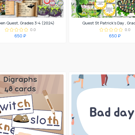
en Quest, Grades 3-4 (2024)
Quest St Patrick's Day , Gra
0.0
0.0
650 ₽
650 ₽