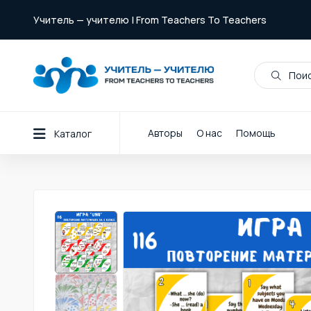
Учитель — учителю | From Teachers To Teachers
Поис
Авторы
О нас
Помощь
Каталог