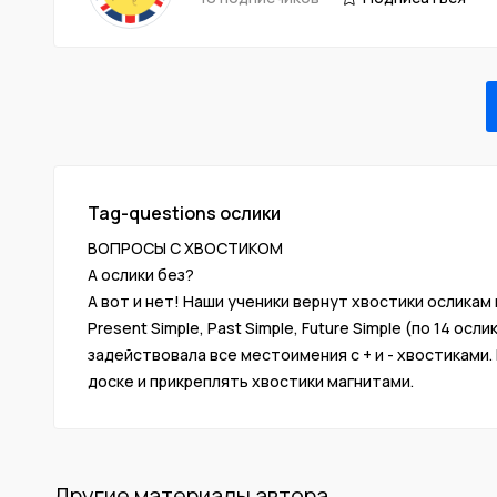
Tag-questions ослики
ВОПРОСЫ С ХВОСТИКОМ
А ослики без?
А вот и нет! Наши ученики вернут хвостики осликам
Present Simple, Past Simple, Future Simple (по 14 
задействовала все местоимения с + и - хвостиками.
доске и прикреплять хвостики магнитами.
Другие материалы автора