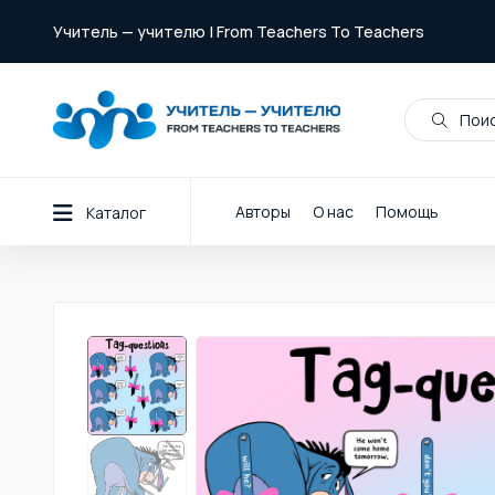
Учитель — учителю | From Teachers To Teachers
Поис
Авторы
О нас
Помощь
Каталог