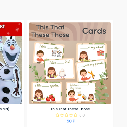
s old)
This That These Those
0.0
150 ₽