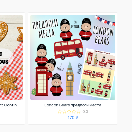
Печеньки Present Simple, Present Continuous
London Bears предлоги места
0.0
170 ₽