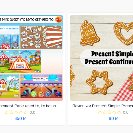
Квест Amusement Park: used to, to be used to, get used to
0.0
0.0
350 ₽
90 ₽