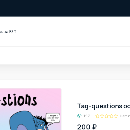
к на F3T
Tag-questions о
197
Нет 
200 ₽