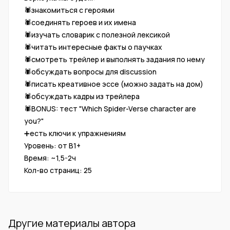
🕷знакомиться с героями
🕷соединять героев и их имена
🕷изучать словарик с полезной лексикой
🕷читать интересные факты о паучках
🕷смотреть трейлер и выполнять задания по нему
🕷обсуждать вопросы для discussion
🕷писать креативное эссе (можно задать на дом)
🕷обсуждать кадры из трейлера
🕷BONUS: тест "Which Spider-Verse character are
you?"
➕есть ключи к упражнениям
Уровень: от В1+
Время: ~1,5-2ч
Кол-во страниц: 25
Другие материалы автора