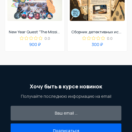
New Year Quest "The Missing Star"
Сборник детективных историй для подростков и взрослых В1-В2
0.0
0.0
900 ₽
300 ₽
Хочу быть в курсе новинок
Получайте последнюю информацию на email
Подписаться