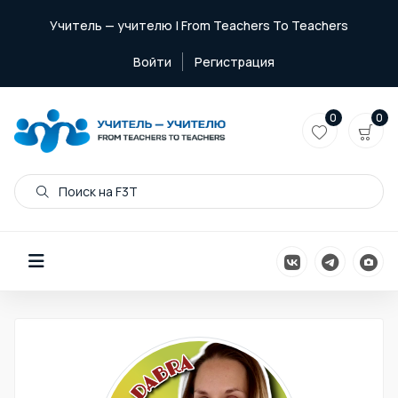
Учитель — учителю | From Teachers To Teachers
Войти
Регистрация
0
0
Поиск на F3T