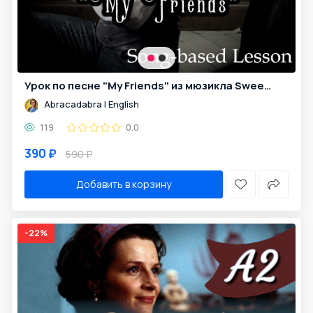
Урок по песне "My Friends" из мюзикла Sweeney Todd для уровня A2+
Abracadabra | English
119
0.0
390 ₽
590 ₽
Добавить в корзину
-22%