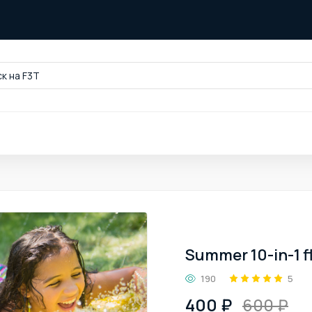
к на F3T
Summer 10-in-1 
190
5
400 ₽
600 ₽