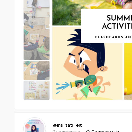
@ms_tati_elt
2 подписчика
Подписаться