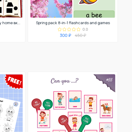
Интерактивная презентация My home включает в себя презентацию слов по теме Мебель и задания на запоминание написания слов (вставить пропущенные буквы), а также на запоминание слов.
Spring pack 8-in-1 flashcards and games
0.0
300 ₽
450 ₽