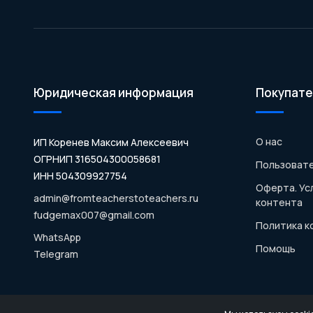
Юридическая информация
Покупате
О нас
ИП Коренев Максим Алексеевич
ОГРНИП 316504300058681
Пользовате
ИНН 504309927754
Оферта. Ус
admin@fromteacherstoteachers.ru
контента
fudgemax007@gmail.com
Политика 
WhatsApp
Помощь
Telegram