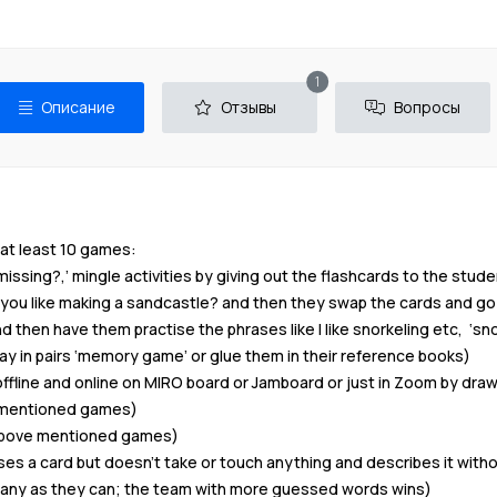
New Reviews
1
Описание
Отзывы
Вопросы
at least 10 games:
missing?,’ mingle activities by giving out the flashcards to the stu
you like making a sandcastle? and then they swap the cards and go on
then have them practise the phrases like I like snorkeling etc, ‘sno
ay in pairs ‘memory game’ or glue them in their reference books)
fline and online on MIRO board or Jamboard or just in Zoom by draw
e mentioned games)
 above mentioned games)
 card but doesn’t take or touch anything and describes it without 
many as they can; the team with more guessed words wins)