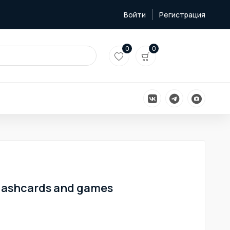
Войти
Регистрация
0
0
flashcards and games