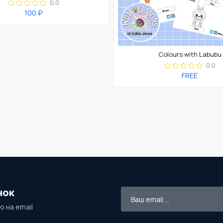
0.0
100 ₽
Colours with Labubu
0.0
FREE
нок
 на email