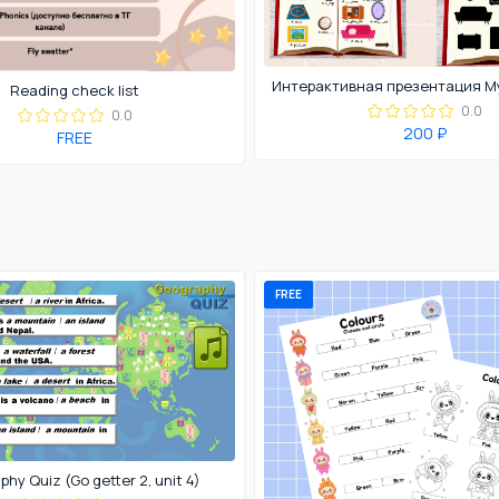
Reading check list
0.0
0.0
200 ₽
FREE
FREE
hy Quiz (Go getter 2, unit 4)