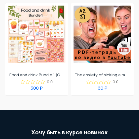
Food and drink Bundle 1 (Go Getter 2)
The anxiety of picking a movie (YouTube) Topics: 1) Film/movie genres 2) Ordering food in, takeout, takeaway
0.0
0.0
300 ₽
60 ₽
Хочу быть в курсе новинок