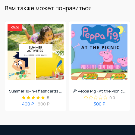
Вам также может понравиться
-34%
Summer 10-in-1 flashcards and games
🍕 Peppa Pig «At the Picnic». Present Continuous
5
0.0
400 ₽
600 ₽
300 ₽