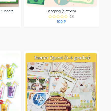
St. Patrick's Day. Crack the code / Unscramble the words / I spy / Word search
Shopping (clothes)
0.0
100 ₽
FRE