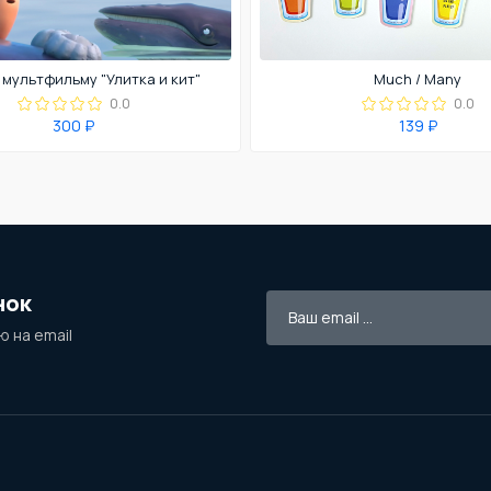
 мультфильму "Улитка и кит"
Much / Many
0.0
0.0
300 ₽
139 ₽
нок
 на email