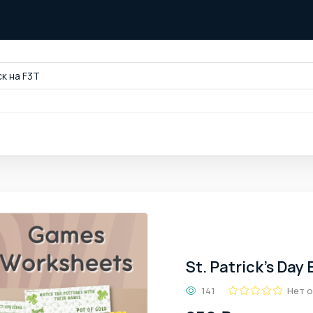
к на F3T
St. Patrick's Day
141
Нет 