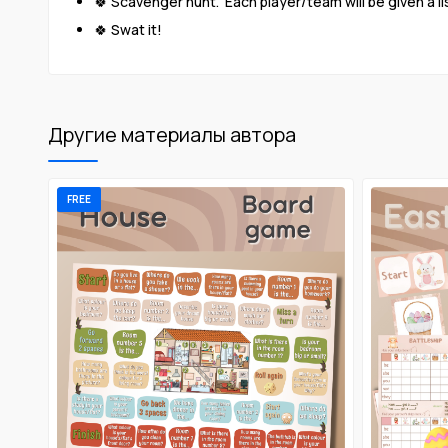
🍀 Scavenger hunt. Each player/team will be given a list
🍀 Swat it!
Другие материалы автора
FREE