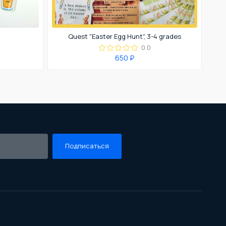
Quest "Easter Egg Hunt", 3-4 grades
0.0
650 ₽
Подписаться