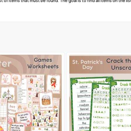
 of items that must be found. The goal is to find all items on the list