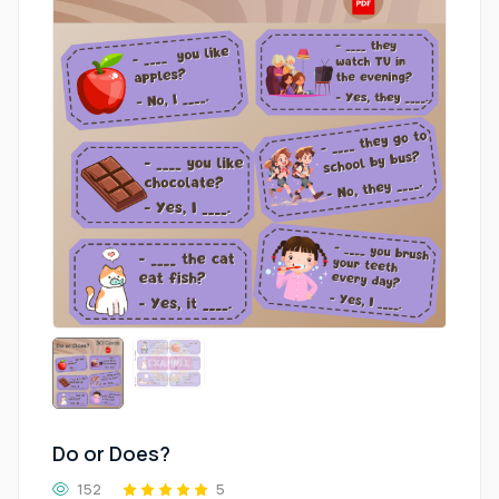
Do or Does?
152
5