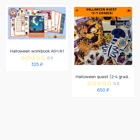
Halloween workbook A0+/A1
0.0
325 ₽
Halloween quest (2-4 grades)
0.0
650 ₽