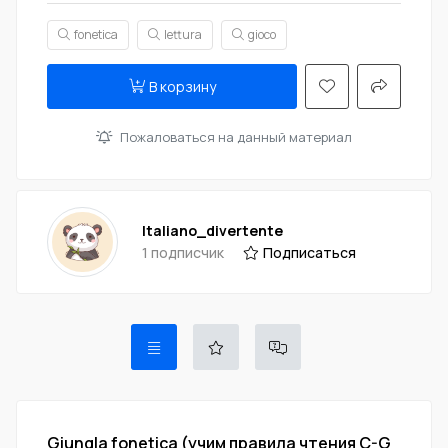
fonetica
lettura
gioco
В корзину
Пожаловаться на данный материал
Italiano_divertente
1 подписчик
Подписаться
Giungla fonetica (учим правила чтения C-G