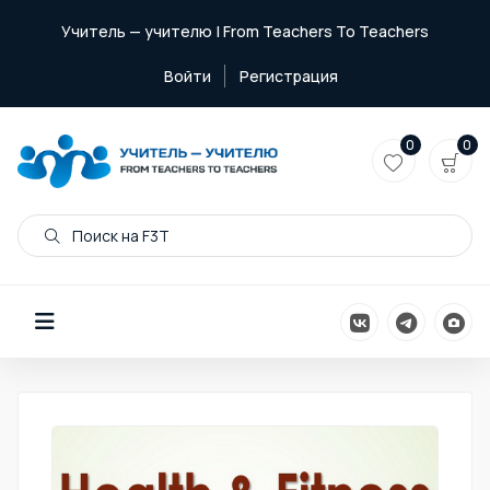
Учитель — учителю | From Teachers To Teachers
Войти
Регистрация
0
0
Поиск на F3T