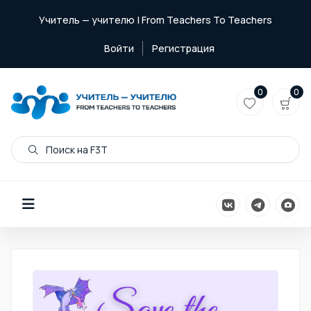
Учитель — учителю | From Teachers To Teachers
Войти
Регистрация
0
0
Поиск на F3T