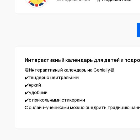
Интерактивный календарь для детей и подрос
📆Интерактивный календарь на Genially📆
✔️гендерно нейтральный
✔️яркий
✔️удобный
✔️с прикольными стикерами
С онлайн-учениками можно внедрить традицию начин