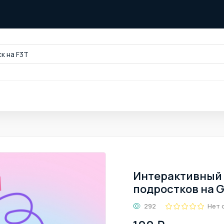
к на F3T
Интерактивный 
подростков на G
292
Нет 