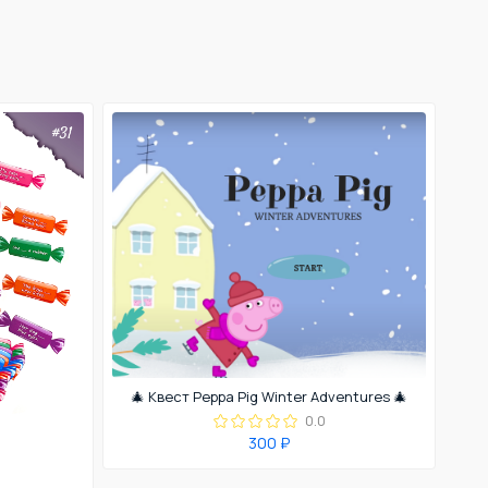
🎄 Квест Peppa Pig Winter Adventures 🎄
0.0
300 ₽