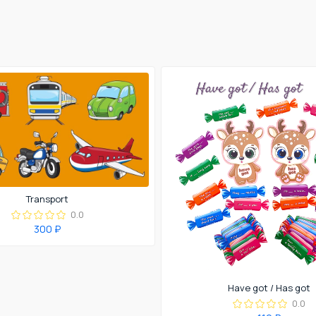
Transport
0.0
300 ₽
Have got / Has got
0.0