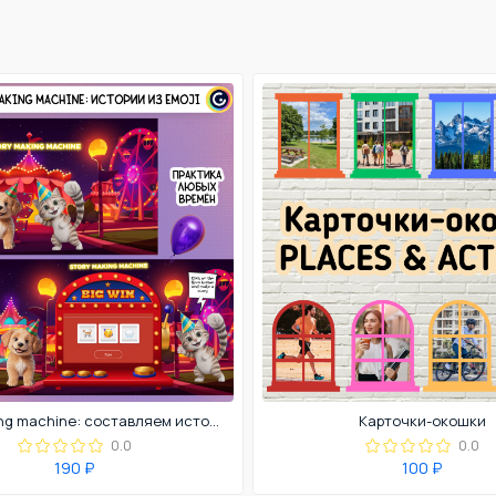
Story making machine: составляем истории по emoji
Карточки-окошки
0.0
0.0
190 ₽
100 ₽