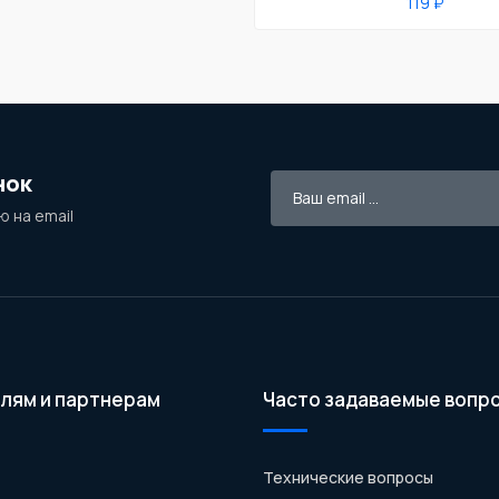
119 ₽
нок
 на email
лям и партнерам
Часто задаваемые вопр
Технические вопросы