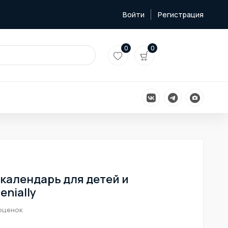
Войти
Регистрация
0
0
календарь для детей и
enially
оценок