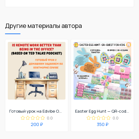
Другие материалы автора
Готовый урок на Edvibe Office work VS Remote work
Easter Egg Hunt — QR-code quest
0.0
0.0
200 ₽
350 ₽