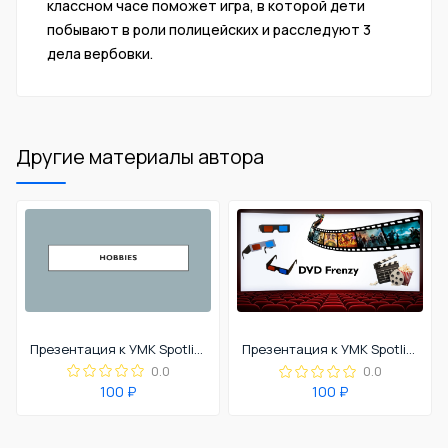
классном часе поможет игра, в которой дети
побывают в роли полицейских и расследуют 3
дела вербовки.
Другие материалы автора
Презентация к УМК Spotlight 4 урок 2a
Презентация к УМК Spotlight 7 урок 7b
0.0
0.0
100 ₽
100 ₽