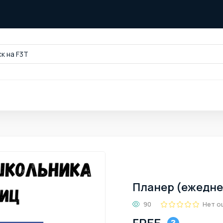
к на F3T
Планер (ежедне
90
Нет о
FREE