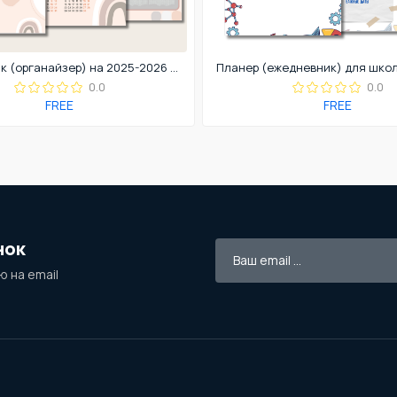
Ежедневник (органайзер) на 2025-2026 учебный год.
0.0
0.0
FREE
FREE
нок
 на email