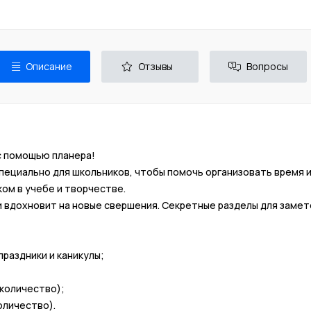
Описание
Отзывы
Вопросы
с помощью планера!
ециально для школьников, чтобы помочь организовать время и
ком в учебе и творчестве.
и вдохновит на новые свершения. Секретные разделы для заме
праздники и каникулы;
количество);
оличество).